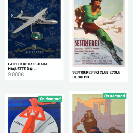
LATÉCOÈRE 631 F-BARA
MAQUETTE D� ...
SESTRIERES SKI CLUB ECOLE
9 000€
DE SKI MO ...
On demand
On demand