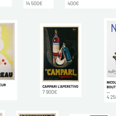
14 500€
400€
NICO
EUR
CAMPARI L'APERETIVO
BOUTE
7 900€
...
4 2