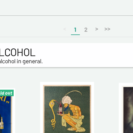
<
>
>>
1
2
ALCOHOL
lcohol in general.
ld out