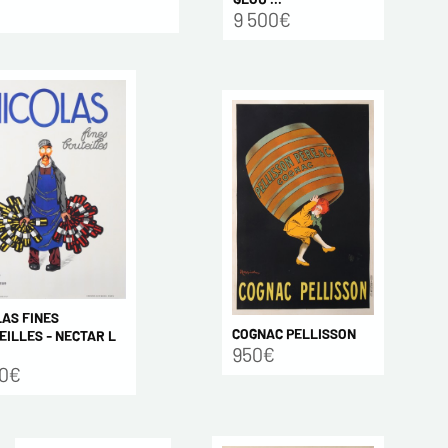
9 500€
LAS FINES
COGNAC PELLISSON
ILLES - NECTAR L
950€
50€