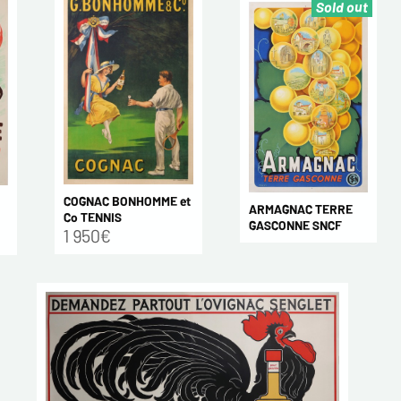
Sold out
COGNAC BONHOMME et
ARMAGNAC TERRE
Co TENNIS
GASCONNE SNCF
1 950€