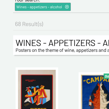
Wines - appetizers - alcohol
68 Result(s)
WINES - APPETIZERS - 
Posters on the theme of wine, appetizers and a
So