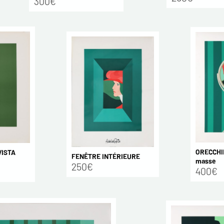
300€
ORECCHIN
VISTA
FENÊTRE INTÉRIEURE
masse
250€
400€