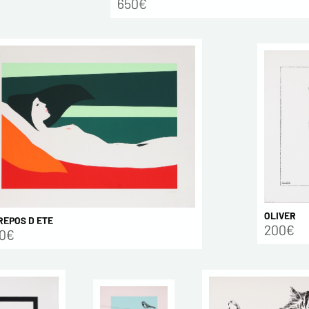
650€
OLIVER
REPOS D ETE
200€
0€