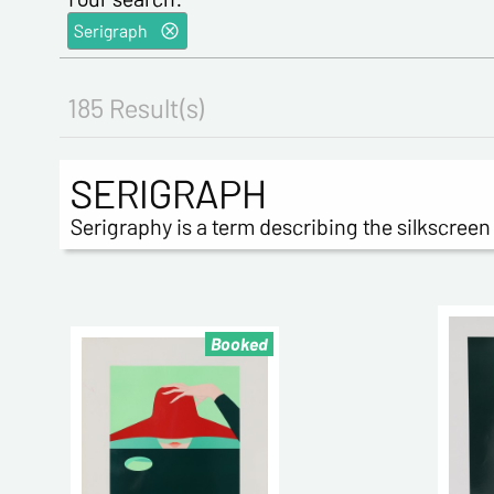
Serigraph
185 Result(s)
SERIGRAPH
Serigraphy is a term describing the silkscree
Booked