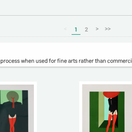
<
>
>>
1
2
n process when used for fine arts rather than commerc